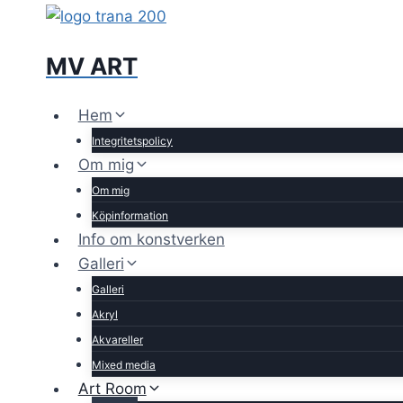
Skip
to
content
MV ART
Hem
Integritetspolicy
Om mig
Om mig
Köpinformation
Info om konstverken
Galleri
Galleri
Akryl
Akvareller
Mixed media
Art Room