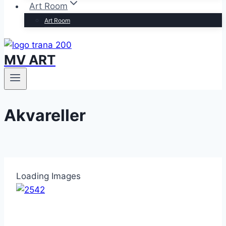
Art Room
Art Room
MV ART
Akvareller
Loading Images