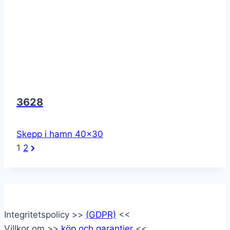
3628
Skepp i hamn 40x30
Gallery
1
2
Page
Navigation
Integritetspolicy >>
(GDPR)
<<
Villkor om >>
köp och garantier
<<