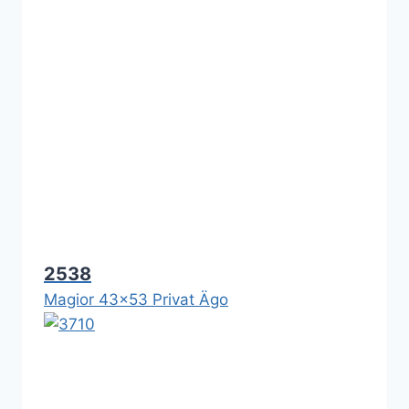
2538
Magior 43x53 Privat Ägo