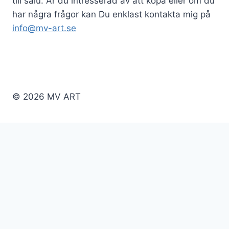
till salu. Är du intresserad av att köpa eller om du
o
har några frågor kan Du enklast kontakta mig på
info@mv-art.se
n
© 2026 MV ART
Toggle
Hem
child
Integritetspolicy
menu
Toggle
Om mig
child
Om mig
menu
Köpinformation
Info om konstverken