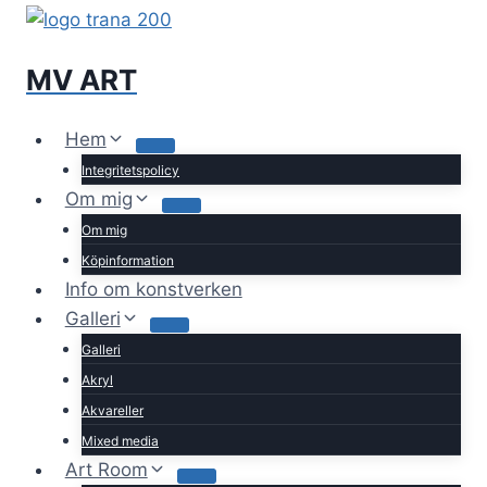
Skip
to
content
MV ART
Hem
Integritetspolicy
Om mig
Om mig
Köpinformation
Info om konstverken
Galleri
Galleri
Akryl
Akvareller
Mixed media
Art Room