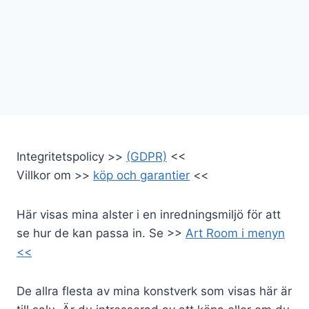
a
g
e
N
a
v
Integritetspolicy >>
(GDPR)
<<
Villkor om >>
köp och garantier
<<
i
g
Här visas mina alster i en inredningsmiljö för att
se hur de kan passa in. Se >>
Art Room i menyn
a
<<
t
De allra flesta av mina konstverk som visas här är
i